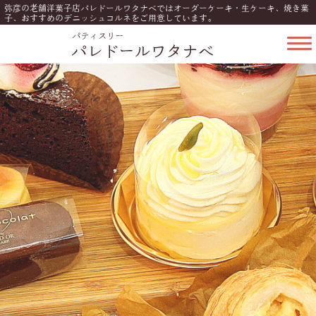
弥彦の老舗洋菓子店パレドールワタナベではオーダーケーキ・生ケーキ、焼き菓
子、おすすめのデニッシュコルネをご用意しています。